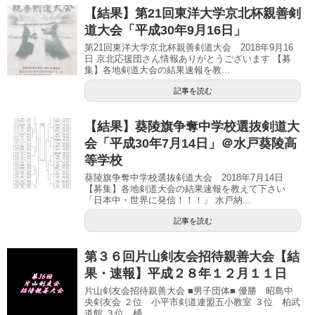
【結果】第21回東洋大学京北杯親善剣
道大会「平成30年9月16日」
第21回東洋大学京北杯親善剣道大会 2018年9月16
日 京北応援団さん情報ありがとうございます 【募
集】各地剣道大会の結果速報を教...
記事を読む
【結果】葵陵旗争奪中学校選抜剣道大
会「平成30年7月14日」＠水戸葵陵高
等学校
葵陵旗争奪中学校選抜剣道大会 2018年7月14日
【募集】各地剣道大会の結果速報を教えて下さい
「日本中・世界に発信！！！」 水戸納...
記事を読む
第３６回片山剣友会招待親善大会【結
果・速報】平成２８年１２月１１日
片山剣友会招待親善大会 ■男子団体■ 優勝 昭島中
央剣友会 ２位 小平市剣道連盟五小教室 ３位 柏武
道館 ３位 桶...