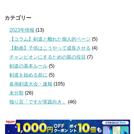
カテゴリー
2023年情報
(13)
【コラム】剣道と離れた個人的ページ
(5)
【動画】子供はこうやって成長させる
(4)
チャンピオンにするための親の役目
(7)
剣道の基本ルール
(5)
剣道を始める前に
(5)
各地剣道大会・速報
(105)
未分類
(26)
独り言「ですが実践向き」
(46)