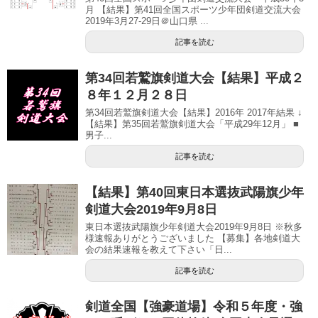
月 【結果】第41回全国スポーツ少年団剣道交流大会
2019年3月27-29日＠山口県 ...
記事を読む
第34回若鷲旗剣道大会【結果】平成２
８年１２月２８日
第34回若鷲旗剣道大会【結果】2016年 2017年結果 ↓
【結果】第35回若鷲旗剣道大会「平成29年12月」 ■
男子...
記事を読む
【結果】第40回東日本選抜武陽旗少年
剣道大会2019年9月8日
東日本選抜武陽旗少年剣道大会2019年9月8日 ※秋多
様速報ありがとうございました 【募集】各地剣道大
会の結果速報を教えて下さい「日...
記事を読む
剣道全国【強豪道場】令和５年度・強