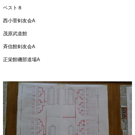
ベスト８
西小菅剣友会A
茂原武道館
斉信館剣友会A
正栄館磯部道場A