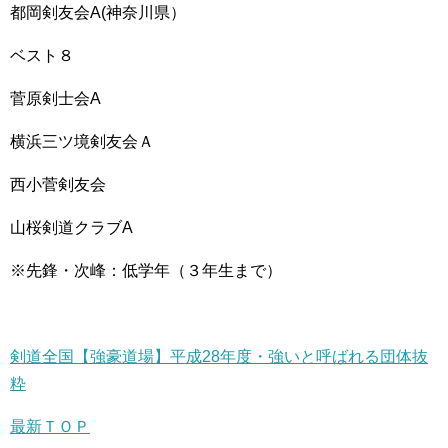
都岡剣友会A(神奈川県）
ベスト８
菅原剣士会A
横浜三ツ境剣友会Ａ
西小菅剣友会
山桜剣道クラブA
※先鋒・次峰：低学年（３年生まで）
剣道全国【強豪道場】平成28年度・強いと呼ばれる団体抜
粋
最新ＴＯＰ