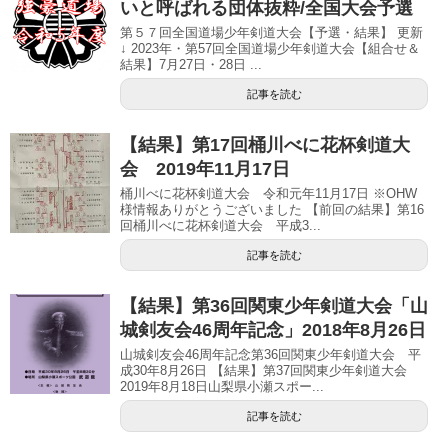
いと呼ばれる団体抜粋/全国大会予選
第５７回全国道場少年剣道大会【予選・結果】 更新
↓ 2023年・第57回全国道場少年剣道大会【組合せ＆
結果】7月27日・28日 ...
記事を読む
【結果】第17回桶川べに花杯剣道大
会 2019年11月17日
桶川べに花杯剣道大会 令和元年11月17日 ※OHW
様情報ありがとうございました 【前回の結果】第16
回桶川べに花杯剣道大会 平成3...
記事を読む
【結果】第36回関東少年剣道大会「山
城剣友会46周年記念」2018年8月26日
山城剣友会46周年記念第36回関東少年剣道大会 平
成30年8月26日 【結果】第37回関東少年剣道大会
2019年8月18日山梨県小瀬スポー...
記事を読む