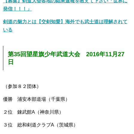
【募集】剣道大会各地の結果速報を教えて下さい「世界に
発信！！！」
剣道の魅力とは【交剣知愛】海外でも武士道は理解されて
いる
第35回望星旗少年武道大会 2016年11月27
日
（参加８２団体）
優勝 浦安本部道場（千葉県）
２位 錬武館A（神奈川県）
３位 総和剣道クラブA（茨城県）