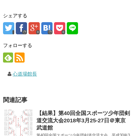
ウ
い
で
で
(
開
開
新
き
き
し
ま
シェアする
ま
い
す
す
ウ
)
)
ィ
ン
ド
0
0
ウ
で
開
フォローする
き
ま
す
)
心道場館長
関連記事
【結果】第40回全国スポーツ少年団剣
道交流大会2018年3月25-27日＠東京
武道館
第40回全国スポーツ少年団剣道交流大会 平成30年3