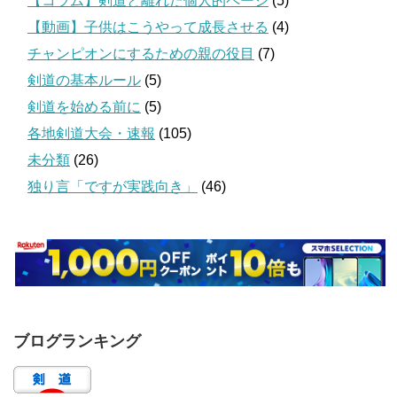
【コラム】剣道と離れた個人的ページ
(5)
【動画】子供はこうやって成長させる
(4)
チャンピオンにするための親の役目
(7)
剣道の基本ルール
(5)
剣道を始める前に
(5)
各地剣道大会・速報
(105)
未分類
(26)
独り言「ですが実践向き」
(46)
ブログランキング