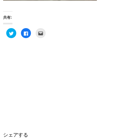
共有:
ク
F
ク
リ
a
リ
ッ
c
ッ
ク
e
ク
し
b
し
て
o
て
T
o
友
w
k
達
i
で
へ
t
共
メ
t
有
ー
e
す
ル
r
る
で
で
に
送
共
は
信
有
ク
(
(
リ
新
新
ッ
し
し
ク
い
い
し
ウ
ウ
て
ィ
ィ
く
ン
ン
だ
ド
ド
さ
ウ
ウ
い
で
で
(
開
開
新
き
き
し
ま
シェアする
ま
い
す