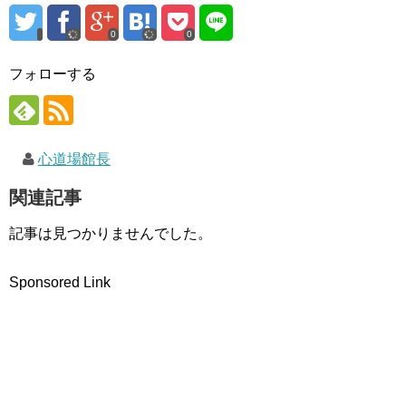
す
ウ
)
)
ィ
ン
ド
0
0
ウ
で
開
フォローする
き
ま
す
)
心道場館長
関連記事
記事は見つかりませんでした。
Sponsored Link