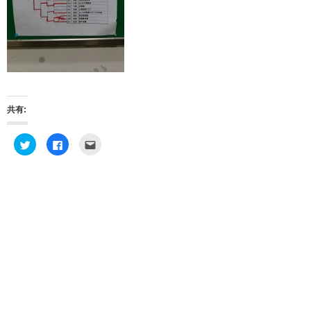
共有:
ク
F
ク
リ
a
リ
ッ
c
ッ
ク
e
ク
し
b
し
て
o
て
T
o
友
w
k
達
i
で
へ
t
共
メ
t
有
ー
e
す
ル
r
る
で
で
に
送
共
は
信
有
ク
(
(
リ
新
新
ッ
し
し
ク
い
い
し
ウ
ウ
て
ィ