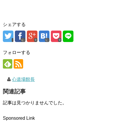
ィ
く
ン
ン
だ
ド
ド
さ
ウ
ウ
い
で
で
(
開
開
新
き
き
し
ま
シェアする
ま
い
す
す
ウ
)
)
ィ
ン
ド
0
0
ウ
で
開
フォローする
き
ま
す
)
心道場館長
関連記事
記事は見つかりませんでした。
Sponsored Link