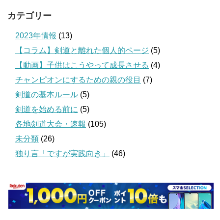
カテゴリー
2023年情報
(13)
【コラム】剣道と離れた個人的ページ
(5)
【動画】子供はこうやって成長させる
(4)
チャンピオンにするための親の役目
(7)
剣道の基本ルール
(5)
剣道を始める前に
(5)
各地剣道大会・速報
(105)
未分類
(26)
独り言「ですが実践向き」
(46)