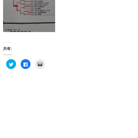
共有:
ク
F
ク
リ
a
リ
ッ
c
ッ
ク
e
ク
し
b
し
て
o
て
T
o
友
w
k
達
i
で
へ
t
共
メ
t
有
ー
e
す
ル
r
る
で
で
に
送
共
は
信
有
ク
(
(
リ
新
新
ッ
し
し
ク
い
い
し
ウ
ウ
て
ィ