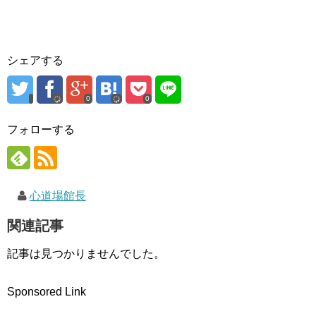
ィ
く
ン
ン
だ
ド
ド
さ
ウ
ウ
い
で
で
(
開
開
新
き
き
し
ま
シェアする
ま
い
す
す
ウ
)
)
ィ
ン
ド
0
0
ウ
で
開
フォローする
き
ま
す
)
心道場館長
関連記事
記事は見つかりませんでした。
Sponsored Link