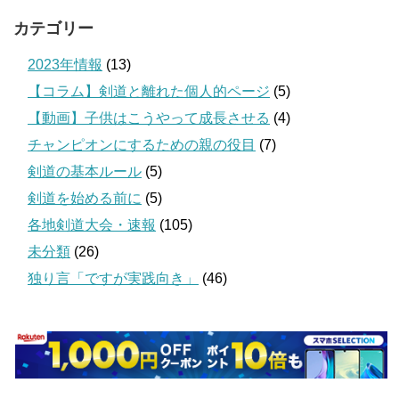
カテゴリー
2023年情報
(13)
【コラム】剣道と離れた個人的ページ
(5)
【動画】子供はこうやって成長させる
(4)
チャンピオンにするための親の役目
(7)
剣道の基本ルール
(5)
剣道を始める前に
(5)
各地剣道大会・速報
(105)
未分類
(26)
独り言「ですが実践向き」
(46)