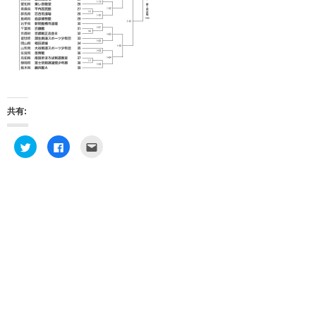
共有:
ク
F
ク
リ
a
リ
ッ
c
ッ
ク
e
ク
し
b
し
て
o
て
T
o
友
w
k
達
i
で
へ
t
共
メ
t
有
ー
e
す
ル
r
る
で
で
に
送
共
は
信
有
ク
(
(
リ
新
新
ッ
し
し
ク
い
い
し
ウ
ウ
て
ィ