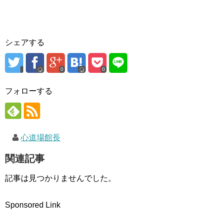
ィ
く
ン
ン
だ
ド
ド
さ
ウ
ウ
い
で
で
(
開
開
新
き
き
し
ま
シェアする
ま
い
す
す
ウ
)
)
ィ
ン
ド
0
0
ウ
で
開
フォローする
き
ま
す
)
心道場館長
関連記事
記事は見つかりませんでした。
Sponsored Link