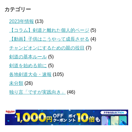
カテゴリー
2023年情報
(13)
【コラム】剣道と離れた個人的ページ
(5)
【動画】子供はこうやって成長させる
(4)
チャンピオンにするための親の役目
(7)
剣道の基本ルール
(5)
剣道を始める前に
(5)
各地剣道大会・速報
(105)
未分類
(26)
独り言「ですが実践向き」
(46)