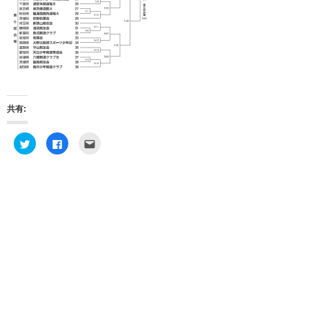
共有:
ク
F
ク
リ
a
リ
ッ
c
ッ
ク
e
ク
し
b
し
て
o
て
T
o
友
w
k
達
i
で
へ
t
共
メ
t
有
ー
e
す
ル
r
る
で
で
に
送
共
は
信
有
ク
(
(
リ
新
新
ッ
し
し
ク
い
い
し
ウ
ウ
て
ィ