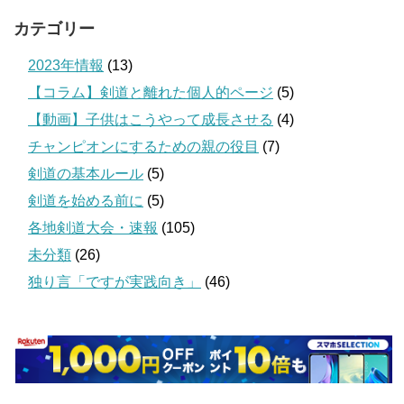
カテゴリー
2023年情報
(13)
【コラム】剣道と離れた個人的ページ
(5)
【動画】子供はこうやって成長させる
(4)
チャンピオンにするための親の役目
(7)
剣道の基本ルール
(5)
剣道を始める前に
(5)
各地剣道大会・速報
(105)
未分類
(26)
独り言「ですが実践向き」
(46)