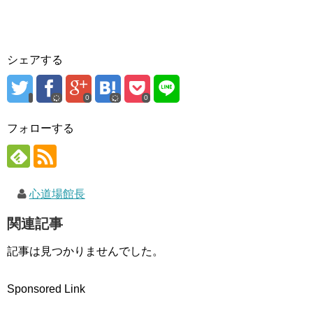
ィ
く
ン
ン
だ
ド
ド
さ
ウ
ウ
い
で
で
(
開
開
新
き
き
し
ま
シェアする
ま
い
す
す
ウ
)
)
ィ
ン
ド
0
0
ウ
で
開
フォローする
き
ま
す
)
心道場館長
関連記事
記事は見つかりませんでした。
Sponsored Link