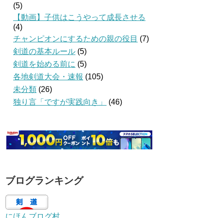
(5)
【動画】子供はこうやって成長させる
(4)
チャンピオンにするための親の役目
(7)
剣道の基本ルール
(5)
剣道を始める前に
(5)
各地剣道大会・速報
(105)
未分類
(26)
独り言「ですが実践向き」
(46)
ブログランキング
にほんブログ村