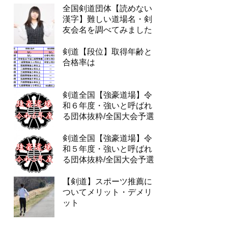
全国剣道団体【読めない
漢字】難しい道場名・剣
友会名を調べてみました
剣道【段位】取得年齢と
合格率は
剣道全国【強豪道場】令
和６年度・強いと呼ばれ
る団体抜粋/全国大会予選
剣道全国【強豪道場】令
和５年度・強いと呼ばれ
る団体抜粋/全国大会予選
【剣道】スポーツ推薦に
ついてメリット・デメリ
ット