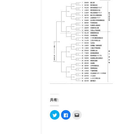
共有:
ク
F
ク
リ
a
リ
ッ
c
ッ
ク
e
ク
し
b
し
て
o
て