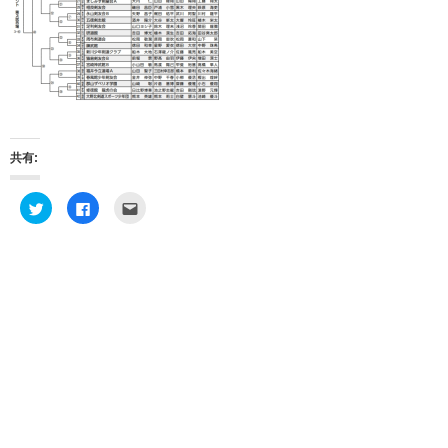
共有:
ク
F
ク
リ
a
リ
ッ
c
ッ
ク
e
ク
し
b
し
て
o
て
T
o
友
w
k
達
i
で
へ
t
共
メ
t
有
ー
e
す
ル
r
る
で
で
に
送
共
は
信
有
ク
(
(
リ
新
新
ッ
し
し
ク
い
い
し
ウ
ウ
て
ィ