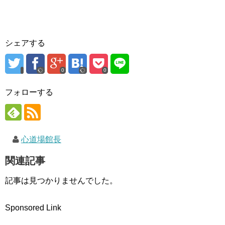
ィ
く
ン
ン
だ
ド
ド
さ
ウ
ウ
い
で
で
(
開
開
新
き
き
し
ま
シェアする
ま
い
す
す
ウ
)
)
ィ
ン
ド
0
0
ウ
で
開
フォローする
き
ま
す
)
心道場館長
関連記事
記事は見つかりませんでした。
Sponsored Link