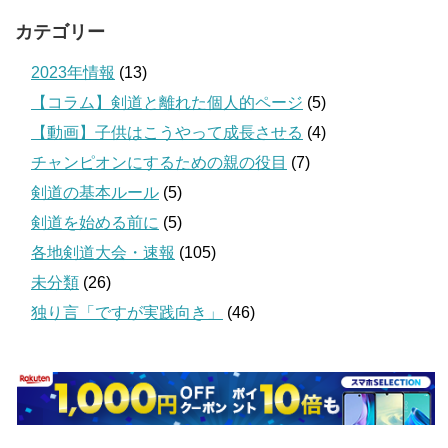
カテゴリー
2023年情報
(13)
【コラム】剣道と離れた個人的ページ
(5)
【動画】子供はこうやって成長させる
(4)
チャンピオンにするための親の役目
(7)
剣道の基本ルール
(5)
剣道を始める前に
(5)
各地剣道大会・速報
(105)
未分類
(26)
独り言「ですが実践向き」
(46)