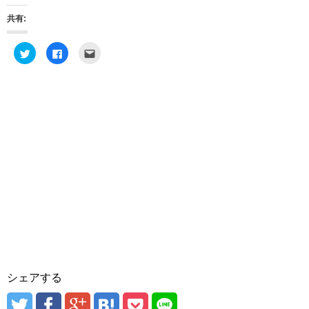
共有:
ク
F
ク
リ
a
リ
ッ
c
ッ
ク
e
ク
し
b
し
て
o
て
T
o
友
w
k
達
i
で
へ
t
共
メ
t
有
ー
e
す
ル
r
る
で
で
に
送
共
は
信
有
ク
(
(
リ
新
新
ッ
し
し
ク
い
い
し
ウ
ウ
て
ィ
ィ
く
ン
ン
だ
ド
ド
さ
ウ
ウ
い
で
で
(
開
開
新
き
き
し
ま
シェアする
ま
い
す
す
ウ
)
)
ィ
ン