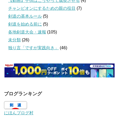
【動画】子供はこうやって成長させる
(4)
チャンピオンにするための親の役目
(7)
剣道の基本ルール
(5)
剣道を始める前に
(5)
各地剣道大会・速報
(105)
未分類
(26)
独り言「ですが実践向き」
(46)
ブログランキング
にほんブログ村