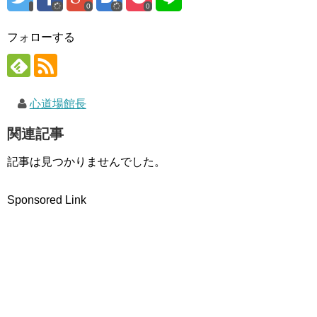
ド
0
0
ウ
で
開
フォローする
き
ま
す
)
心道場館長
関連記事
記事は見つかりませんでした。
Sponsored Link