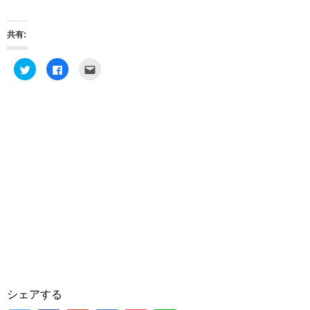
共有:
ク
F
ク
リ
a
リ
ッ
c
ッ
ク
e
ク
し
b
し
て
o
て
T
o
友
w
k
達
i
で
へ
t
共
メ
t
有
ー
e
す
ル
r
る
で
で
に
送
共
は
信
有
ク
(
(
リ
新
新
ッ
し
し
ク
い
い
し
ウ
ウ
て
ィ
ィ
く
ン
ン
だ
ド
ド
さ
ウ
ウ
い
で
で
(
開
開
新
き
き
し
ま
シェアする
ま
い
す
す
ウ
)