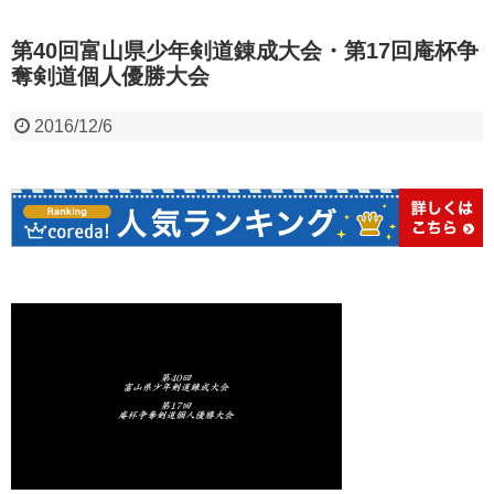
第40回富山県少年剣道錬成大会・第17回庵杯争
奪剣道個人優勝大会
2016/12/6