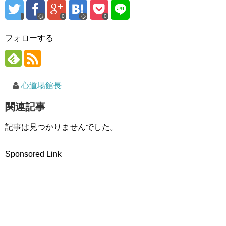
)
ィ
ン
ド
0
0
ウ
で
開
フォローする
き
ま
す
)
心道場館長
関連記事
記事は見つかりませんでした。
Sponsored Link