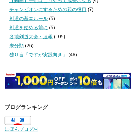
【動画】子供はこうやって成長させる
(4)
チャンピオンにするための親の役目
(7)
剣道の基本ルール
(5)
剣道を始める前に
(5)
各地剣道大会・速報
(105)
未分類
(26)
独り言「ですが実践向き」
(46)
ブログランキング
にほんブログ村