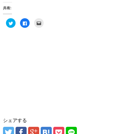
共有:
ク
F
ク
リ
a
リ
ッ
c
ッ
ク
e
ク
し
b
し
て
o
て
T
o
友
w
k
達
i
で
へ
t
共
メ
t
有
ー
e
す
ル
r
る
で
で
に
送
共
は
信
有
ク
(
(
リ
新
新
ッ
し
し
ク
い
い
し
ウ
ウ
て
ィ
ィ
く
ン
ン
だ
ド
ド
さ
ウ
ウ
い
で
で
(
開
開
新
き
き
し
ま
シェアする
ま
い
す
す
ウ
)
)
ィ
ン