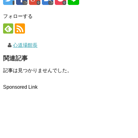
ド
0
0
ウ
で
開
フォローする
き
ま
す
)
心道場館長
関連記事
記事は見つかりませんでした。
Sponsored Link