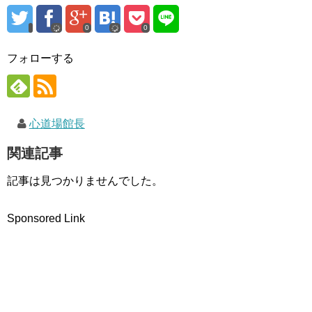
す
ウ
)
)
ィ
ン
ド
0
0
ウ
で
開
フォローする
き
ま
す
)
心道場館長
関連記事
記事は見つかりませんでした。
Sponsored Link