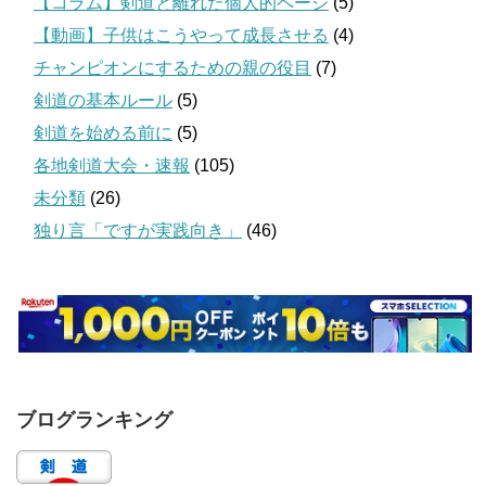
【コラム】剣道と離れた個人的ページ
(5)
【動画】子供はこうやって成長させる
(4)
チャンピオンにするための親の役目
(7)
剣道の基本ルール
(5)
剣道を始める前に
(5)
各地剣道大会・速報
(105)
未分類
(26)
独り言「ですが実践向き」
(46)
ブログランキング