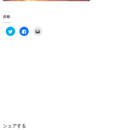
共有:
ク
F
ク
リ
a
リ
ッ
c
ッ
ク
e
ク
し
b
し
て
o
て
T
o
友
w
k
達
i
で
へ
t
共
メ
t
有
ー
e
す
ル
r
る
で
で
に
送
共
は
信
有
ク
(
(
リ
新
新
ッ
し
し
ク
い
い
し
ウ
ウ
て
ィ
ィ
く
ン
ン
だ
ド
ド
さ
ウ
ウ
い
で
で
(
開
開
新
き
き
し
ま
シェアする
ま
い
す