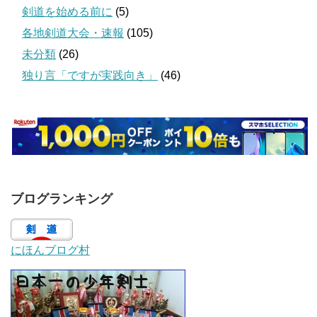
剣道を始める前に
(5)
各地剣道大会・速報
(105)
未分類
(26)
独り言「ですが実践向き」
(46)
ブログランキング
にほんブログ村