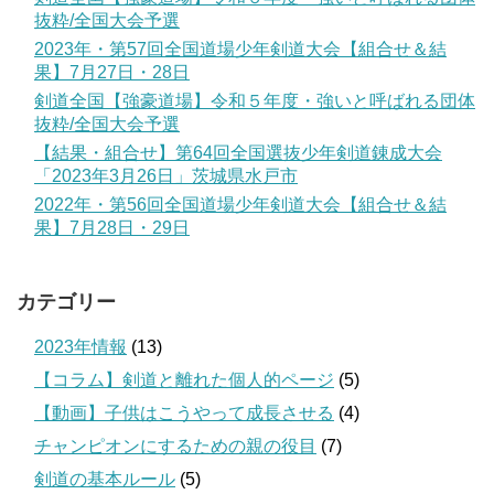
抜粋/全国大会予選
2023年・第57回全国道場少年剣道大会【組合せ＆結
果】7月27日・28日
剣道全国【強豪道場】令和５年度・強いと呼ばれる団体
抜粋/全国大会予選
【結果・組合せ】第64回全国選抜少年剣道錬成大会
「2023年3月26日」茨城県水戸市
2022年・第56回全国道場少年剣道大会【組合せ＆結
果】7月28日・29日
カテゴリー
2023年情報
(13)
【コラム】剣道と離れた個人的ページ
(5)
【動画】子供はこうやって成長させる
(4)
チャンピオンにするための親の役目
(7)
剣道の基本ルール
(5)