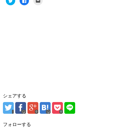
リ
a
リ
ッ
c
ッ
ク
e
ク
し
b
し
て
o
て
T
o
友
w
k
達
i
で
へ
t
共
メ
t
有
ー
e
す
ル
r
る
で
で
に
送
共
は
信
有
ク
(
(
リ
新
新
ッ
し
し
ク
い
い
し
ウ
ウ
て
ィ
ィ
く
ン
ン
だ
ド
ド
さ
ウ
ウ
い
で
で
(
開
開
新
き
き
し
ま
シェアする
ま
い
す
す
ウ
)
)
ィ
ン
ド
0
0
ウ
で
開
フォローする
き
ま