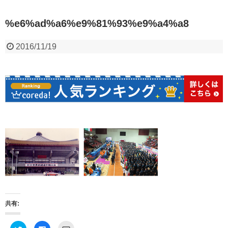
%e6%ad%a6%e9%81%93%e9%a4%a8
2016/11/19
共有:
ク
F
ク