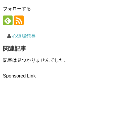
で
開
フォローする
き
ま
す
)
心道場館長
関連記事
記事は見つかりませんでした。
Sponsored Link