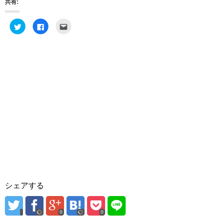
共有:
ク
F
ク
リ
a
リ
ッ
c
ッ
ク
e
ク
し
b
し
て
o
て
T
o
友
w
k
達
i
で
へ
t
共
メ
t
有
ー
e
す
ル
r
る
で
で
に
送
共
は
信
有
ク
(
(
リ
新
新
ッ
し
し
ク
い
い
し
ウ
ウ
て
ィ
ィ
く
ン
ン
だ
ド
ド
さ
ウ
ウ
い
で
で
(
開
開
新
き
き
し
ま
シェアする
ま
い
す
す
ウ
)
)
ィ
ン
ド
0
0
ウ