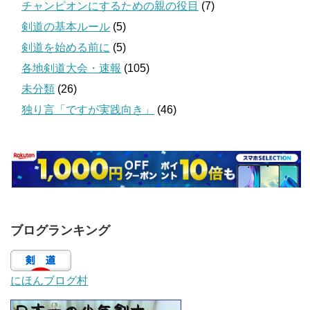
チャンピオンにするための親の役目
(7)
剣道の基本ルール
(5)
剣道を始める前に
(5)
各地剣道大会・速報
(105)
未分類
(26)
独り言「ですが実践向き」
(46)
ブログランキング
にほんブログ村