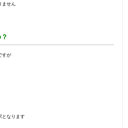
りません
の？
ですが
択となります