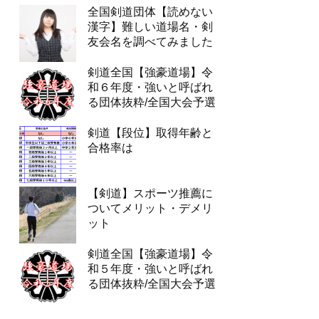
全国剣道団体【読めない
漢字】難しい道場名・剣
友会名を調べてみました
剣道全国【強豪道場】令
和６年度・強いと呼ばれ
る団体抜粋/全国大会予選
剣道【段位】取得年齢と
合格率は
【剣道】スポーツ推薦に
ついてメリット・デメリ
ット
剣道全国【強豪道場】令
和５年度・強いと呼ばれ
る団体抜粋/全国大会予選