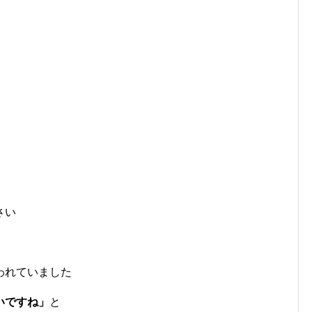
さい
われていました
いですね」
と