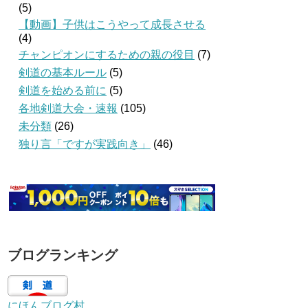
(5)
【動画】子供はこうやって成長させる
(4)
チャンピオンにするための親の役目
(7)
剣道の基本ルール
(5)
剣道を始める前に
(5)
各地剣道大会・速報
(105)
未分類
(26)
独り言「ですが実践向き」
(46)
ブログランキング
にほんブログ村