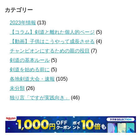
カテゴリー
2023年情報
(13)
【コラム】剣道と離れた個人的ページ
(5)
【動画】子供はこうやって成長させる
(4)
チャンピオンにするための親の役目
(7)
剣道の基本ルール
(5)
剣道を始める前に
(5)
各地剣道大会・速報
(105)
未分類
(26)
独り言「ですが実践向き」
(46)