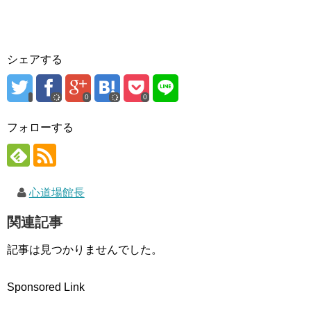
ィ
く
ン
ン
だ
ド
ド
さ
ウ
ウ
い
で
で
(
開
開
新
き
き
し
ま
シェアする
ま
い
す
す
ウ
)
)
ィ
ン
ド
0
0
ウ
で
開
フォローする
き
ま
す
)
心道場館長
関連記事
記事は見つかりませんでした。
Sponsored Link