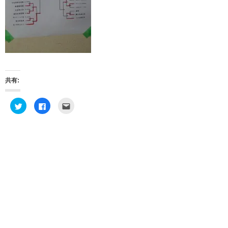
共有:
ク
F
ク
リ
a
リ
ッ
c
ッ
ク
e
ク
し
b
し
て
o
て
T
o
友
w
k
達
i
で
へ
t
共
メ
t
有
ー
e
す
ル
r
る
で
で
に
送
共
は
信
有
ク
(
(
リ
新
新
ッ
し
し
ク
い
い
し
ウ
ウ
て
ィ