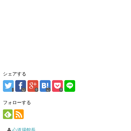
w
k
達
i
で
へ
t
共
メ
t
有
ー
e
す
ル
r
る
で
で
に
送
共
は
信
有
ク
(
(
リ
新
新
ッ
し
し
ク
い
い
し
ウ
ウ
て
ィ
ィ
く
ン
ン
だ
ド
ド
さ
ウ
ウ
い
で
で
(
開
開
新
き
き
し
ま
シェアする
ま
い
す
す
ウ
)
)
ィ
ン
ド
0
0
ウ
で
開
フォローする
き
ま
す
)
心道場館長