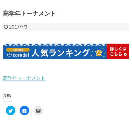
高学年トーナメント
2017/7/3
高学年トーナメント
共有:
ク
F
ク
リ
a
リ
ッ
c
ッ
ク
e
ク
し
b
し
て
o
て
T
o
友