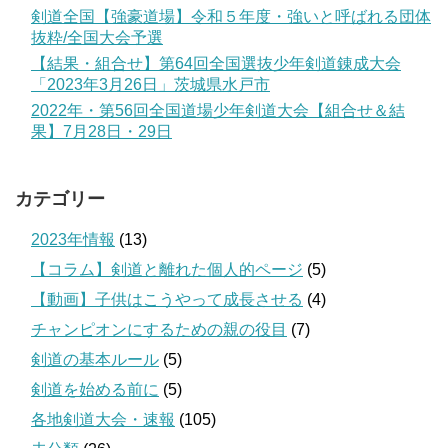
剣道全国【強豪道場】令和５年度・強いと呼ばれる団体
抜粋/全国大会予選
【結果・組合せ】第64回全国選抜少年剣道錬成大会
「2023年3月26日」茨城県水戸市
2022年・第56回全国道場少年剣道大会【組合せ＆結
果】7月28日・29日
カテゴリー
2023年情報
(13)
【コラム】剣道と離れた個人的ページ
(5)
【動画】子供はこうやって成長させる
(4)
チャンピオンにするための親の役目
(7)
剣道の基本ルール
(5)
剣道を始める前に
(5)
各地剣道大会・速報
(105)