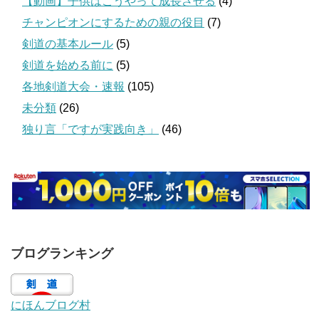
【動画】子供はこうやって成長させる
(4)
チャンピオンにするための親の役目
(7)
剣道の基本ルール
(5)
剣道を始める前に
(5)
各地剣道大会・速報
(105)
未分類
(26)
独り言「ですが実践向き」
(46)
ブログランキング
にほんブログ村