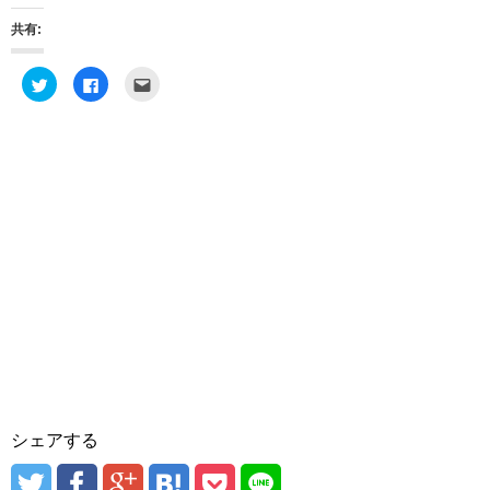
共有:
ク
F
ク
リ
a
リ
ッ
c
ッ
ク
e
ク
し
b
し
て
o
て
T
o
友
w
k
達
i
で
へ
t
共
メ
t
有
ー
e
す
ル
r
る
で
で
に
送
共
は
信
有
ク
(
(
リ
新
新
ッ
し
し
ク
い
い
し
ウ
ウ
て
ィ
ィ
く
ン
ン
だ
ド
ド
さ
ウ
ウ
い
で
で
(
開
開
新
き
き
し
ま
シェアする
ま
い
す
す
ウ
)
)
ィ
ン