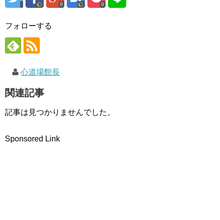
ド
0
0
ウ
で
開
フォローする
き
ま
す
)
心道場館長
関連記事
記事は見つかりませんでした。
Sponsored Link