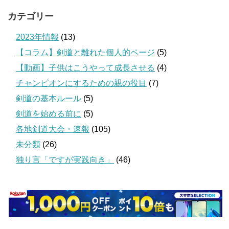
カテゴリー
2023年情報
(13)
【コラム】剣道と離れた個人的ページ
(5)
【動画】子供はこうやって成長させる
(4)
チャンピオンにするための親の役目
(7)
剣道の基本ルール
(5)
剣道を始める前に
(5)
各地剣道大会・速報
(105)
未分類
(26)
独り言「ですが実践向き」
(46)