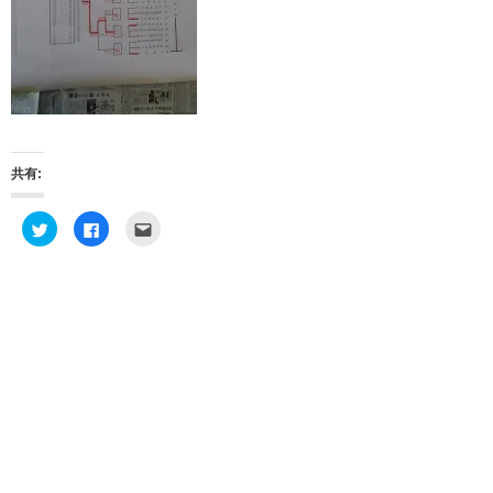
共有:
ク
F
ク
リ
a
リ
ッ
c
ッ
ク
e
ク
し
b
し
て
o
て
T
o
友
w
k
達
i
で
へ
t
共
メ
t
有
ー
e
す
ル
r
る
で
で
に
送
共
は
信
有
ク
(
(
リ
新
新
ッ
し
し
ク
い
い
し
ウ
ウ
て
ィ