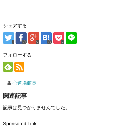
ィ
く
ン
ン
だ
ド
ド
さ
ウ
ウ
い
で
で
(
開
開
新
き
き
し
ま
シェアする
ま
い
す
す
ウ
)
)
ィ
ン
ド
0
0
ウ
で
開
フォローする
き
ま
す
)
心道場館長
関連記事
記事は見つかりませんでした。
Sponsored Link