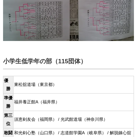
小学生低学年の部（115団体）
優
東松舘道場（東京都）
勝
準優
福井養正館A（福井県）
勝
第三
須恵剣友会（福岡県） / 光武館道場（神奈川県）
位
敢闘
和光剣心塾（山口県） / 志道館学園A（岐阜県） / 解脱錬心舘