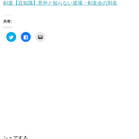
剣道【豆知識】意外と知らない道場・剣友会の別名
共有:
ク
F
ク
リ
a
リ
ッ
c
ッ
ク
e
ク
し
b
し
て
o
て
T
o
友
w
k
達
i
で
へ
t
共
メ
t
有
ー
e
す
ル
r
る
で
で
に
送
共
は
信
有
ク
(
(
リ
新
新
ッ
し
し
ク
い
い
し
ウ
ウ
て
ィ
ィ
く
ン
ン
だ
ド
ド
さ
ウ
ウ
い
で
で
(
開
開
新
き
き
し
ま
シェアする