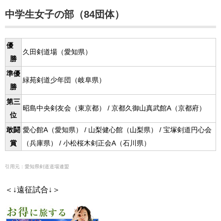
中学生女子の部（84団体）
優
久田剣道場（愛知県）
勝
準優
緑苑剣道少年団（岐阜県）
勝
第三
昭島中央剣友会（東京都） / 京都久御山真武館A（京都府）
位
敢闘
愛心館A（愛知県） / 山梨健心館（山梨県） / 宝塚剣道円心会
賞
（兵庫県） / 小松桜木剣正会A（石川県）
引用元：愛知県剣道道場連盟
＜↓遠征試合↓＞