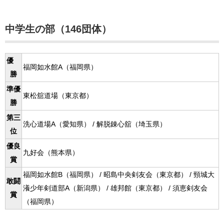
中学生の部（146団体）
優
福岡如水館A（福岡県）
勝
準優
東松舘道場（東京都）
勝
第三
洗心道場A（愛知県） / 解脱錬心舘（埼玉県）
位
優良
九好会（熊本県）
賞
福岡如水館B（福岡県） / 昭島中央剣友会（東京都） / 頸城大
敢闘
瀁少年剣道部A（新潟県） / 雄邦館（東京都） / 須恵剣友会
賞
（福岡県）