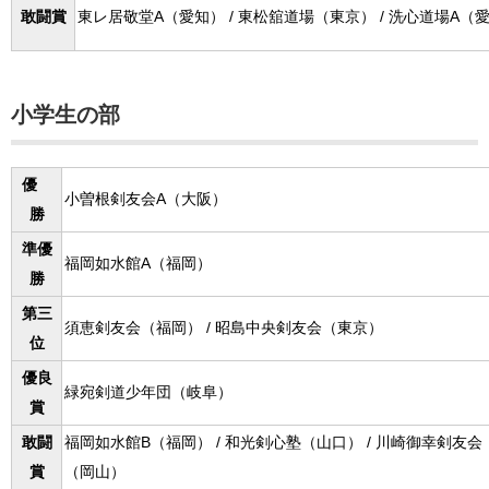
敢闘賞
東レ居敬堂A（愛知） / 東松舘道場（東京） / 洗心道場A（
小学生の部
優
小曽根剣友会A（大阪）
勝
準優
福岡如水館A（福岡）
勝
第三
須恵剣友会（福岡） / 昭島中央剣友会（東京）
位
優良
緑宛剣道少年団（岐阜）
賞
敢闘
福岡如水館B（福岡） / 和光剣心塾（山口） / 川崎御幸剣友会
賞
（岡山）