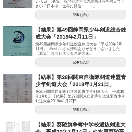
5・6日 【募集】各地剣道大会の結果速報を教えて下
さい「日本中・世界に発信！！！」 ...
記事を読む
【結果】第49回静岡県少年剣道総合錬
成大会「2018年2月11日」
第49回静岡県少年剣道総合錬成大会「平成30年2月
11日」 ※oshohさん情報ありがとうございました
【募集】各地剣道大会の結果速...
記事を読む
【結果】第28回関東自衛隊剣道連盟青
少年剣道大会「2018年1月21日」
第28回関東自衛隊剣道連盟青少年剣道大会 平成30
年1月8日 【結果】第29回関東自衛隊剣道連盟青少年
剣道大会2019年1月27日 ...
記事を読む
【結果】葵陵旗争奪中学校選抜剣道大
会「平成30年7月14日」＠水戸葵陵高