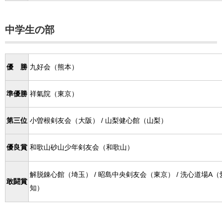
中学生の部
優 勝
九好会（熊本）
準優勝
祥氣院（東京）
第三位
小曽根剣友会（大阪） / 山梨健心館（山梨）
優良賞
和歌山砂山少年剣友会（和歌山）
解脱錬心館（埼玉） / 昭島中央剣友会（東京） / 洗心道場A（愛
敢闘賞
知）