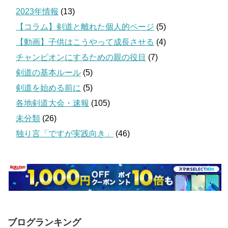
2023年情報
(13)
【コラム】剣道と離れた個人的ページ
(5)
【動画】子供はこうやって成長させる
(4)
チャンピオンにするための親の役目
(7)
剣道の基本ルール
(5)
剣道を始める前に
(5)
各地剣道大会・速報
(105)
未分類
(26)
独り言「ですが実践向き」
(46)
ブログランキング