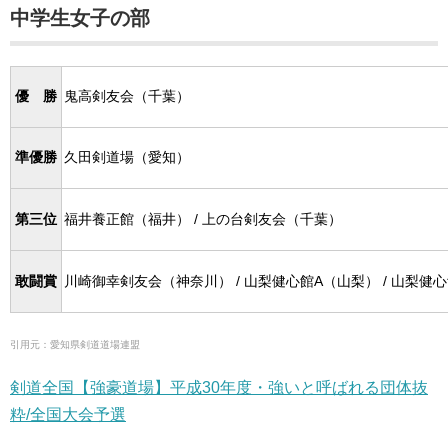
中学生女子の部
優 勝
鬼高剣友会（千葉）
準優勝
久田剣道場（愛知）
第三位
福井養正館（福井） / 上の台剣友会（千葉）
敢闘賞
川崎御幸剣友会（神奈川） / 山梨健心館A（山梨） / 山梨健心
引用元：愛知県剣道道場連盟
剣道全国【強豪道場】平成30年度・強いと呼ばれる団体抜
粋/全国大会予選