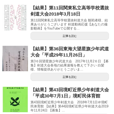
【結果】第11回関東私立高等学校選抜
剣道大会2018年3月18日
第11回関東私立高等学校選抜剣道大会 観戦者様、結
果ありがとうございます 剣道動画応援【あなたの撮
影動画】をYouTubeで公開する...
記事を読む
【結果】第36回東海大望星旗少年武道
大会「平成29年11月26日」
第3６回望星旗少年武道大会 2017年11月2６日 【募
集】剣道大会各地の結果速報を教えて下さい 白髪
様、情報提供ありがとうございま...
記事を読む
【結果】第43回境町近県少年剣道大会
「平成30年7月1日」境町民体育館
第43回境町近県少年剣道大会 2018年7月1日＠境町
民体育館 【結果】第44回境町近県少年剣道大会2019
年11月24日 【募集】...