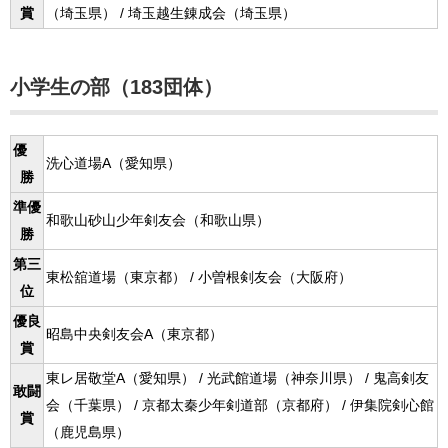
賞
（埼玉県） / 埼玉越生錬成会（埼玉県）
小学生の部（183団体）
優
洗心道場A（愛知県）
勝
準優
和歌山砂山少年剣友会（和歌山県）
勝
第三
東松舘道場（東京都） / 小曽根剣友会（大阪府）
位
優良
昭島中央剣友会A（東京都）
賞
東レ居敬堂A（愛知県） / 光武館道場（神奈川県） / 鬼高剣友
敢闘
会（千葉県） / 京都太秦少年剣道部（京都府） / 伊集院剣心館
賞
（鹿児島県）