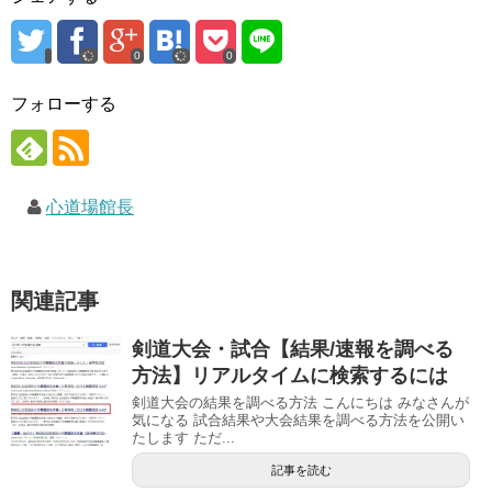
ま
い
す
す
ウ
)
)
ィ
ン
ド
0
0
ウ
で
開
フォローする
き
ま
す
)
心道場館長
関連記事
剣道大会・試合【結果/速報を調べる
方法】リアルタイムに検索するには
剣道大会の結果を調べる方法 こんにちは みなさんが
気になる 試合結果や大会結果を調べる方法を公開い
たします ただ...
記事を読む