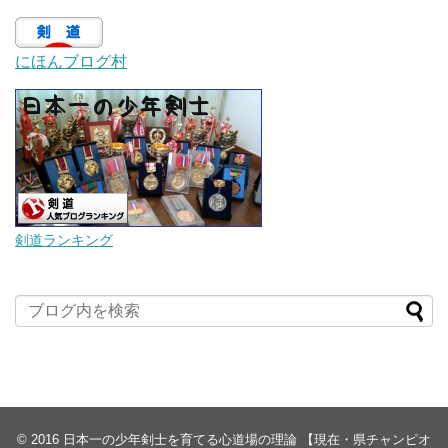
にほんブログ村
剣道ランキング
© 2016
日本一の少年剣士を育てる心道場の理論 【現在・県チャンピオ