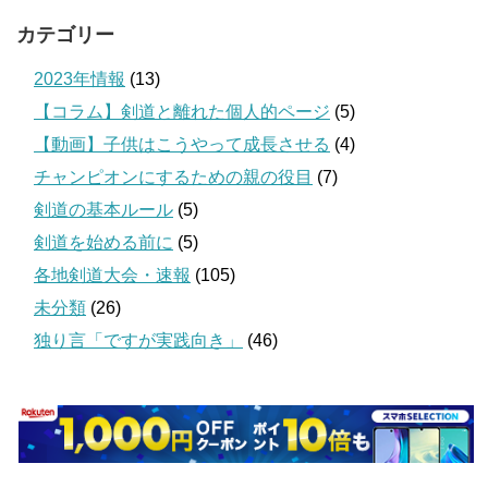
カテゴリー
2023年情報
(13)
【コラム】剣道と離れた個人的ページ
(5)
【動画】子供はこうやって成長させる
(4)
チャンピオンにするための親の役目
(7)
剣道の基本ルール
(5)
剣道を始める前に
(5)
各地剣道大会・速報
(105)
未分類
(26)
独り言「ですが実践向き」
(46)