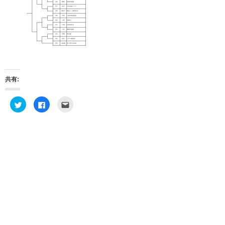
共有:
ク
F
ク
リ
a
リ
ッ
c
ッ
ク
e
ク
し
b
し
て
o
て
T
o
友
w
k
達
i
で
へ
t
共
メ
t
有
ー
e
す
ル
r
る
で
で
に
送
共
は
信
有
ク
(
(
リ
新
新
ッ
し
し
ク
い
い
し
ウ
ウ
て
ィ