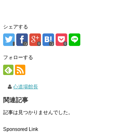
ィ
く
ン
ン
だ
ド
ド
さ
ウ
ウ
い
で
で
(
開
開
新
き
き
し
ま
シェアする
ま
い
す
す
ウ
)
)
ィ
ン
ド
0
0
ウ
で
開
フォローする
き
ま
す
)
心道場館長
関連記事
記事は見つかりませんでした。
Sponsored Link