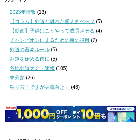
2023年情報
(13)
【コラム】剣道と離れた個人的ページ
(5)
【動画】子供はこうやって成長させる
(4)
チャンピオンにするための親の役目
(7)
剣道の基本ルール
(5)
剣道を始める前に
(5)
各地剣道大会・速報
(105)
未分類
(26)
独り言「ですが実践向き」
(46)