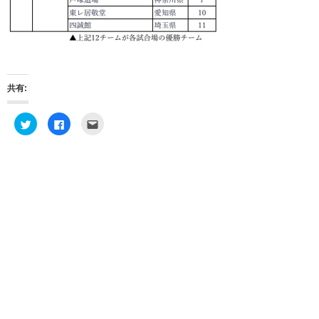
共有:
ク
F
ク
リ
a
リ
ッ
c
ッ
ク
e
ク
し
b
し
て
o
て
T
o
友
w
k
達
i
で
へ
t
共
メ
t
有
ー
e
す
ル
r
る
で
で
に
送
共
は
信
有
ク
(
(
リ
新
新
ッ
し
し
ク
い
い
し
ウ
ウ
て
ィ
ィ
く
ン
ン
だ
ド
ド
さ
ウ