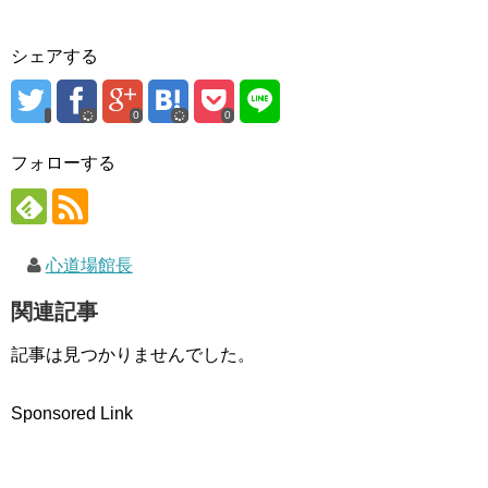
ウ
い
で
で
(
開
開
新
き
き
し
ま
シェアする
ま
い
す
す
ウ
)
)
ィ
ン
ド
0
0
ウ
で
開
フォローする
き
ま
す
)
心道場館長
関連記事
記事は見つかりませんでした。
Sponsored Link