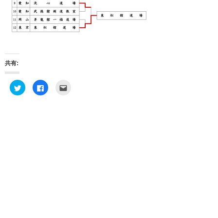
共有:
ク
F
ク
リ
a
リ
ッ
c
ッ
ク
e
ク
し
b
し
て
o
て
T
o
友
w
k
達
i
で
へ
t
共
メ
t
有
ー
e
す
ル
r
る
で
で
に
送
共
は
信
有
ク
(
(
リ
新
新
ッ
し
し
ク
い
い
し
ウ
ウ
て
ィ
ィ
く
ン
ン
だ
ド