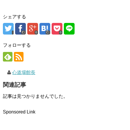
ド
さ
ウ
ウ
い
で
で
(
開
開
新
き
き
し
ま
シェアする
ま
い
す
す
ウ
)
)
ィ
ン
ド
0
0
ウ
で
開
フォローする
き
ま
す
)
心道場館長
関連記事
記事は見つかりませんでした。
Sponsored Link