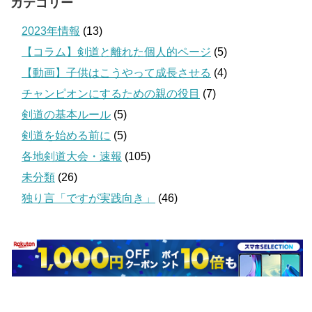
カテゴリー
2023年情報
(13)
【コラム】剣道と離れた個人的ページ
(5)
【動画】子供はこうやって成長させる
(4)
チャンピオンにするための親の役目
(7)
剣道の基本ルール
(5)
剣道を始める前に
(5)
各地剣道大会・速報
(105)
未分類
(26)
独り言「ですが実践向き」
(46)