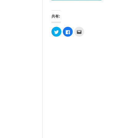
共有:
ク
F
ク
リ
a
リ
ッ
c
ッ
ク
e
ク
し
b
し
て
o
て
T
o
友
w
k
達
i
で
へ
t
共
メ
t
有
ー
e
す
ル
r
る
で
で
に
送
共
は
信
有
ク
(
(
リ
新
新
ッ
し
し
ク
い
い
し
ウ
ウ
て
ィ
ィ
く
ン
ン
だ
ド
ド
さ
ウ
ウ
い
で
で
(
開
開
新
き
き
し
ま
ま
い
す
す
ウ
)