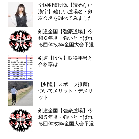
全国剣道団体【読めない
漢字】難しい道場名・剣
友会名を調べてみました
剣道全国【強豪道場】令
和６年度・強いと呼ばれ
る団体抜粋/全国大会予選
剣道【段位】取得年齢と
合格率は
【剣道】スポーツ推薦に
ついてメリット・デメリ
ット
剣道全国【強豪道場】令
和５年度・強いと呼ばれ
る団体抜粋/全国大会予選