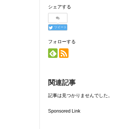
)
ィ
シェアする
ン
ド
ウ
で
開
き
ツイート
ま
す
)
フォローする
関連記事
記事は見つかりませんでした。
Sponsored Link