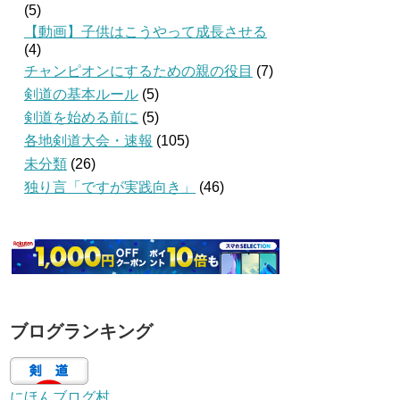
(5)
【動画】子供はこうやって成長させる
(4)
チャンピオンにするための親の役目
(7)
剣道の基本ルール
(5)
剣道を始める前に
(5)
各地剣道大会・速報
(105)
未分類
(26)
独り言「ですが実践向き」
(46)
ブログランキング
にほんブログ村