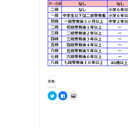
共有:
ク
F
ク
リ
a
リ
ッ
c
ッ
ク
e
ク
し
b
し
て
o
て
T
o
友
w
k
達
i
で
へ
t
共
メ