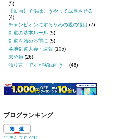
(5)
【動画】子供はこうやって成長させる
(4)
チャンピオンにするための親の役目
(7)
剣道の基本ルール
(5)
剣道を始める前に
(5)
各地剣道大会・速報
(105)
未分類
(26)
独り言「ですが実践向き」
(46)
ブログランキング
にほんブログ村