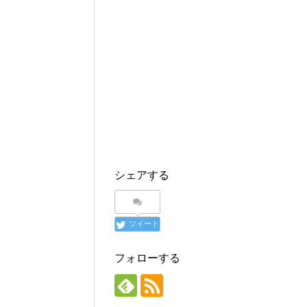
t
有
ー
e
す
ル
r
る
で
で
に
送
共
は
信
有
ク
(
(
リ
新
新
ッ
し
し
ク
い
い
し
ウ
ウ
て
ィ
ィ
く
ン
ン
だ
ド
ド
さ
ウ
ウ
い
で
で
(
開
開
新
き
き
し
ま
ま
い
す
す
ウ
)
)
ィ
シェアする
ン
ド
ウ
で
開
き
ツイート
ま
す
)
フォローする