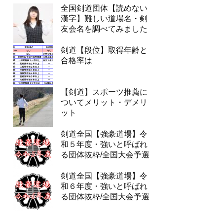
全国剣道団体【読めない
漢字】難しい道場名・剣
友会名を調べてみました
剣道【段位】取得年齢と
合格率は
【剣道】スポーツ推薦に
ついてメリット・デメリ
ット
剣道全国【強豪道場】令
和５年度・強いと呼ばれ
る団体抜粋/全国大会予選
剣道全国【強豪道場】令
和６年度・強いと呼ばれ
る団体抜粋/全国大会予選