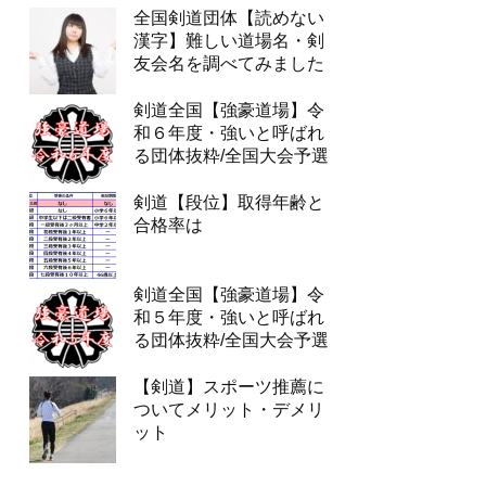
全国剣道団体【読めない
漢字】難しい道場名・剣
友会名を調べてみました
剣道全国【強豪道場】令
和６年度・強いと呼ばれ
る団体抜粋/全国大会予選
剣道【段位】取得年齢と
合格率は
剣道全国【強豪道場】令
和５年度・強いと呼ばれ
る団体抜粋/全国大会予選
【剣道】スポーツ推薦に
ついてメリット・デメリ
ット