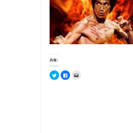
共有:
ク
F
ク
リ
a
リ
ッ
c
ッ
ク
e
ク
し
b
し
て
o
て
T
o
友
w
k
達
i
で
へ
t
共
メ
t
有
ー
e
す
ル
r
る
で
で
に
送
共
は
信
有
ク
(
(
リ
新