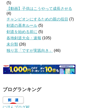
(5)
【動画】子供はこうやって成長させる
(4)
チャンピオンにするための親の役目
(7)
剣道の基本ルール
(5)
剣道を始める前に
(5)
各地剣道大会・速報
(105)
未分類
(26)
独り言「ですが実践向き」
(46)
ブログランキング
にほんブログ村