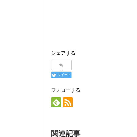
新
ッ
し
し
ク
い
い
し
ウ
ウ
て
ィ
ィ
く
ン
ン
だ
ド
ド
さ
ウ
ウ
い
で
で
(
開
開
新
き
き
し
ま
ま
い
す
す
ウ
)
)
ィ
シェアする
ン
ド
ウ
で
開
き
ツイート
ま
す
)
フォローする
関連記事