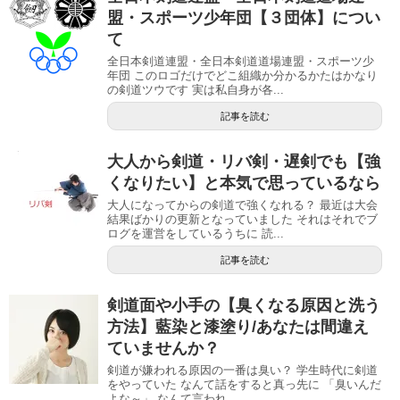
盟・スポーツ少年団【３団体】につい
て
全日本剣道連盟・全日本剣道道場連盟・スポーツ少
年団 このロゴだけでどこ組織か分かるかたはかなり
の剣道ツウです 実は私自身が各...
記事を読む
大人から剣道・リバ剣・遅剣でも【強
くなりたい】と本気で思っているなら
大人になってからの剣道で強くなれる？ 最近は大会
結果ばかりの更新となっていました それはそれでブ
ログを運営をしているうちに 読...
記事を読む
剣道面や小手の【臭くなる原因と洗う
方法】藍染と漆塗り/あなたは間違え
ていませんか？
剣道が嫌われる原因の一番は臭い？ 学生時代に剣道
をやっていた なんて話をすると真っ先に 「臭いんだ
よな～」 なんて言われ...