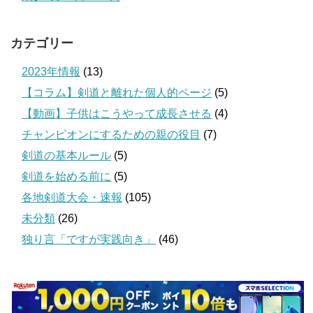
カテゴリー
2023年情報
(13)
【コラム】剣道と離れた個人的ページ
(5)
【動画】子供はこうやって成長させる
(4)
チャンピオンにするための親の役目
(7)
剣道の基本ルール
(5)
剣道を始める前に
(5)
各地剣道大会・速報
(105)
未分類
(26)
独り言「ですが実践向き」
(46)