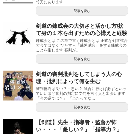
竹刀にあります ...
記事を読む
剣道の錬成会の大切さと活かし方/捨
て身の１本を出すための心構えと経験
錬成会とは この章で書く錬成会とは 正式な剣道試合
大会ではなく ひたすら「練習試合」をする錬成会の
ことを指します 審判が...
記事を読む
剣道の審判批判をしてしまう人の心
理・批判によって何を生む
審判批判は良い？・悪い？ 試合に行けば必ずといっ
ていいほど審判の判定に文句を言う人と出会います
「今の逆では？」 「当たってな...
記事を読む
【剣道】先生・指導者・監督が怖
い・・・「厳しい？」「指導力？」