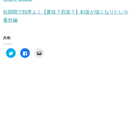
短期間で効率よく【裏技？邪道？】剣道が強くなりたい※
番外編
共有:
ク
F
ク
リ
a
リ
ッ
c
ッ
ク
e
ク
し
b
し
て
o
て
T
o
友
w
k
達
i
で
へ
t
共
メ
t
有
ー
e
す
ル
r
る
で
で
に
送
共
は
信
有
ク
(
(
リ
新
新
ッ
し
し
ク
い
い
し
ウ
ウ
て
ィ
ィ
く
ン
ン
だ
ド