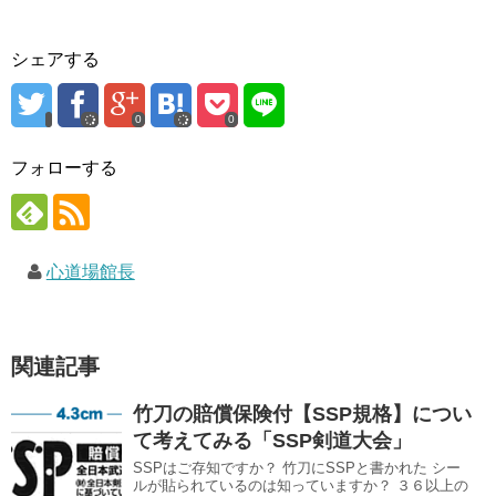
ド
さ
ウ
ウ
い
で
で
(
開
開
新
き
き
し
ま
シェアする
ま
い
す
す
ウ
)
)
ィ
ン
ド
0
0
ウ
で
開
フォローする
き
ま
す
)
心道場館長
関連記事
竹刀の賠償保険付【SSP規格】につい
て考えてみる「SSP剣道大会」
SSPはご存知ですか？ 竹刀にSSPと書かれた シー
ルが貼られているのは知っていますか？ ３６以上の