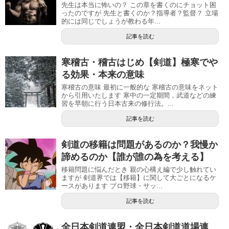
先生は本当に怖いの？ この章を書くのにチョット困
ったのですが 先生と書くのか？指導者？監督？ 立場
的には同じでしょうが教わる年...
記事を読む
寒稽古・稽古はじめ【剣道】極寒でや
る効果・本来の意味
寒稽古の意味 最初に一般的な 寒稽古の意味をネット
から引用いたします 寒中の一定期間，武道などの練
習を早朝に行う日本古来の修行法。...
記事を読む
剣道の移籍は問題があるのか？我慢か
諦めるのか【誰が誰の為を考える】
移籍問題に悩んだとき 親の心構え編で少し触れてい
ますが 剣道界では【移籍】に関して大ごとになるケ
ースがあります プロ野球・サッ...
記事を読む
全日本剣道連盟・全日本剣道道場連