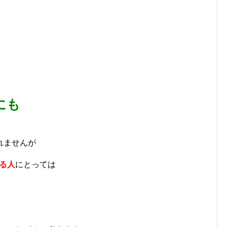
にも
れませんが
る人
にとっては