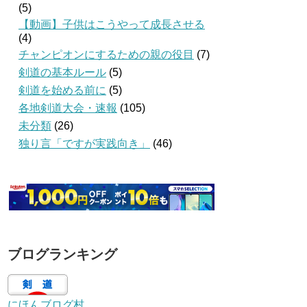
(5)
【動画】子供はこうやって成長させる
(4)
チャンピオンにするための親の役目
(7)
剣道の基本ルール
(5)
剣道を始める前に
(5)
各地剣道大会・速報
(105)
未分類
(26)
独り言「ですが実践向き」
(46)
ブログランキング
にほんブログ村