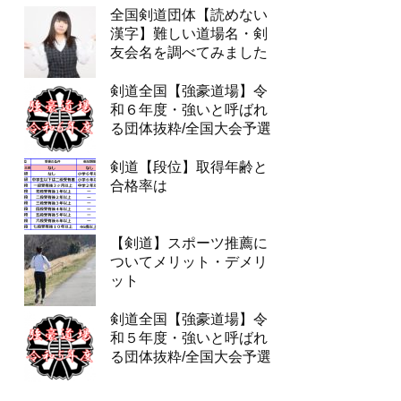
全国剣道団体【読めない
漢字】難しい道場名・剣
友会名を調べてみました
剣道全国【強豪道場】令
和６年度・強いと呼ばれ
る団体抜粋/全国大会予選
剣道【段位】取得年齢と
合格率は
【剣道】スポーツ推薦に
ついてメリット・デメリ
ット
剣道全国【強豪道場】令
和５年度・強いと呼ばれ
る団体抜粋/全国大会予選